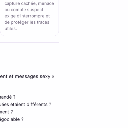
capture cachée, menace
ou compte suspect
exige d’interrompre et
de protéger les traces
utiles.
ment et messages sexy »
mandé ?
ées étaient différents ?
ement ?
égociable ?