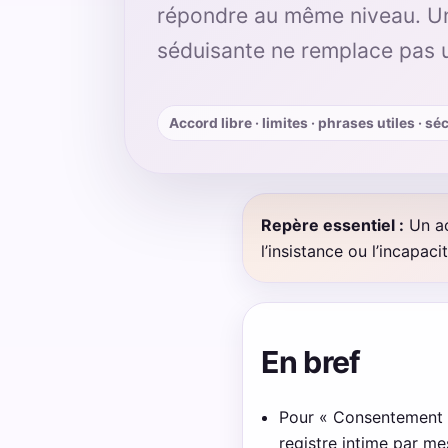
répondre au même niveau. Un 
séduisante ne remplace pas u
Accord libre · limites · phrases utiles · sé
Repère essentiel :
Un ac
l’insistance ou l’incapac
En bref
Pour « Consentement e
registre intime par me