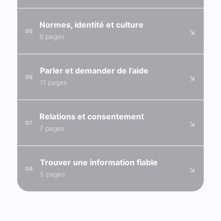
Normes, identité et culture
↘
05
6 pages
Parler et demander de l’aide
↘
06
11 pages
Relations et consentement
↘
07
7 pages
Trouver une information fiable
↘
08
5 pages