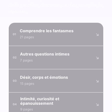
d’aide : accédez directement au bon ensemble de
réponses.
Comprendre les fantasmes
↘
01
21 pages
Autres questions intimes
↘
02
7 pages
Désir, corps et émotions
↘
03
15 pages
Intimité, curiosité et
épanouissement
↘
04
9 pages