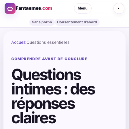
Fantasmes
.com
Menu
◐
Sans porno
Consentement d’abord
Accueil
›
Questions essentielles
COMPRENDRE AVANT DE CONCLURE
Questions
intimes : des
réponses
claires