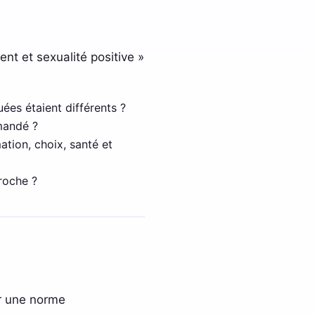
nt et sexualité positive »
ées étaient différents ?
mandé ?
ation, choix, santé et
proche ?
er une norme