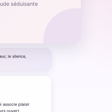
itude séduisante
ur, le silence,
 associe plaisir
ours ouvert.