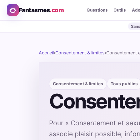
Fantasmes
.com
Questions
Outils
Ad
Sans
Accueil
›
Consentement & limites
›
Consentement et
Consentement & limites
Tous publics
Consenteme
Pour « Consentement et sexual
associe plaisir possible, info