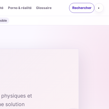
té
Porno & réalité
Glossaire
Rechercher
◐
sible
s physiques et
ne solution