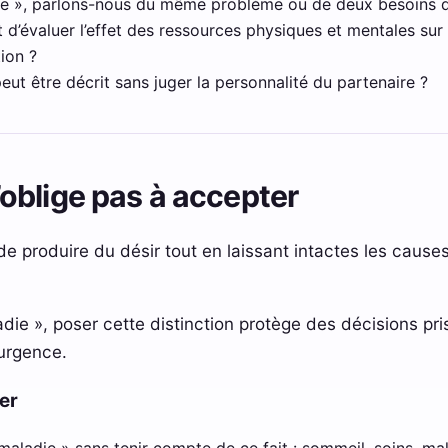
ie », parlons-nous du même problème ou de deux besoins d
 d’évaluer l’effet des ressources physiques et mentales sur 
ion ?
eut être décrit sans juger la personnalité du partenaire ?
oblige pas à accepter
e produire du désir tout en laissant intactes les caus
adie », poser cette distinction protège des décisions p
’urgence.
er
 maladie » sans tenir compte de ce fait : sommeil, soins, m