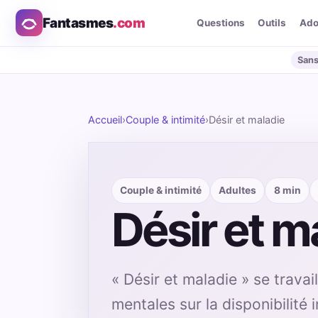
Fantasmes
.com
Questions
Outils
Ad
Sans
Accueil
›
Couple & intimité
›
Désir et maladie
Couple & intimité
Adultes
8 min
Désir et m
« Désir et maladie » se trava
mentales sur la disponibilité 