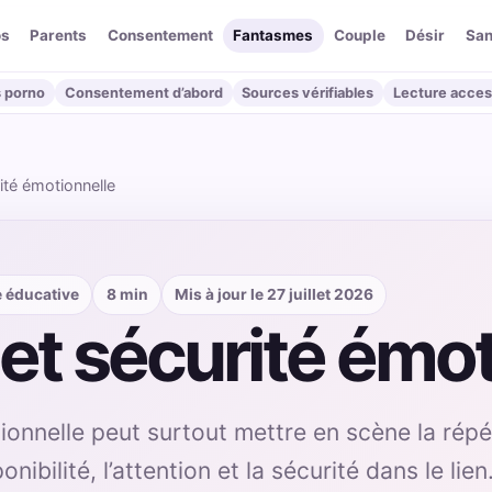
os
Parents
Consentement
Fantasmes
Couple
Désir
San
 porno
Consentement d’abord
Sources vérifiables
Lecture acces
ité émotionnelle
e éducative
8 min
Mis à jour le 27 juillet 2026
et sécurité émot
onnelle peut surtout mettre en scène la répé
nibilité, l’attention et la sécurité dans le lie