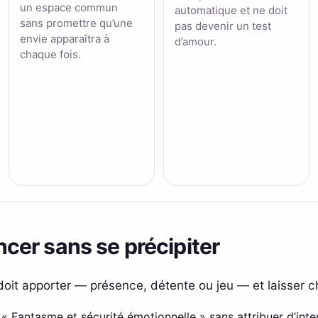
un espace commun
automatique et ne doit
sans promettre qu’une
pas devenir un test
envie apparaîtra à
d’amour.
chaque fois.
er sans se précipiter
l doit apporter — présence, détente ou jeu — et laisser c
 à « Fantasme et sécurité émotionnelle » sans attribuer d’int