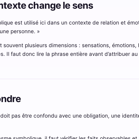
ntexte change le sens
ique est utilisé ici dans un contexte de relation et é
 une personne. »
t souvent plusieurs dimensions : sensations, émotions, h
s. Il faut donc lire la phrase entière avant d’attribuer a
ondre
it pas être confondu avec une obligation, une identité
me symbolique, il faut vérifier les faits observables et