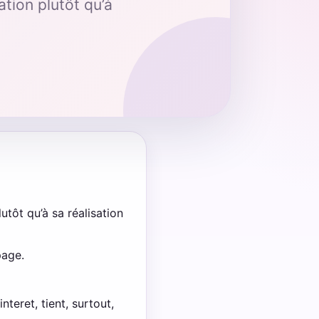
ation plutôt qu’à
utôt qu’à sa réalisation
page.
teret, tient, surtout,