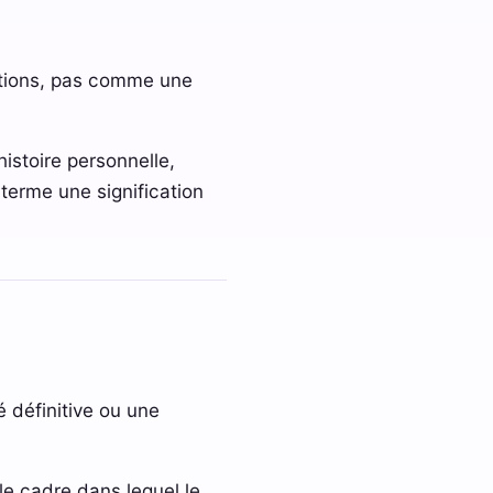
motions, pas comme une
istoire personnelle,
u terme une signification
 définitive ou une
 le cadre dans lequel le