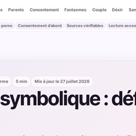
os
Parents
Consentement
Fantasmes
Couple
Désir
San
 porno
Consentement d’abord
Sources vérifiables
Lecture acces
erme
5 min
Mis à jour le 27 juillet 2026
ymbolique : défi