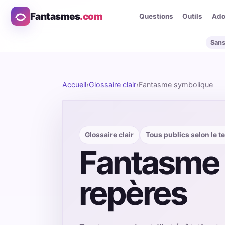
Fantasmes
.com
Questions
Outils
Ad
Sans
Accueil
›
Glossaire clair
›
Fantasme symbolique
Glossaire clair
Tous publics selon le t
Fantasme s
repères