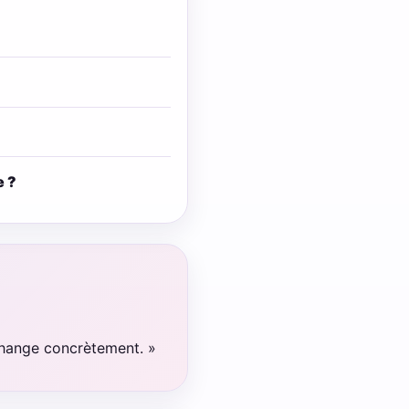
e ?
 change concrètement. »