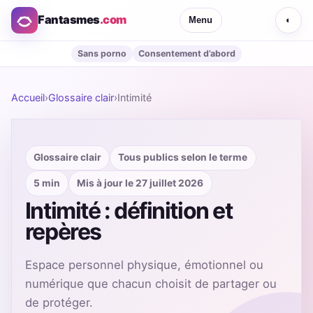
Fantasmes
.com
Menu
◐
Sans porno
Consentement d’abord
Accueil
›
Glossaire clair
›
Intimité
Glossaire clair
Tous publics selon le terme
5 min
Mis à jour le 27 juillet 2026
Intimité : définition et
repères
Espace personnel physique, émotionnel ou
numérique que chacun choisit de partager ou
de protéger.