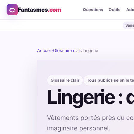
Fantasmes
.com
Questions
Outils
Ad
Sans
Accueil
›
Glossaire clair
›
Lingerie
Glossaire clair
Tous publics selon le t
Lingerie : 
Vêtements portés près du corp
imaginaire personnel.