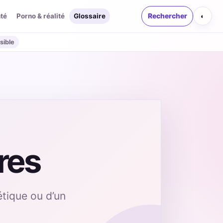
té
Porno & réalité
Glossaire
Rechercher
◐
sible
ères
étique ou d’un