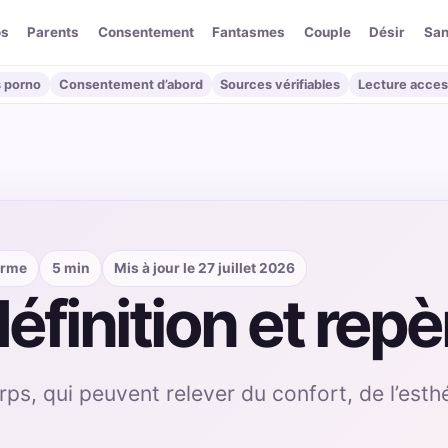
os
Parents
Consentement
Fantasmes
Couple
Désir
San
 porno
Consentement d’abord
Sources vérifiables
Lecture acces
erme
5 min
Mis à jour le 27 juillet 2026
définition et rep
s, qui peuvent relever du confort, de l’esth