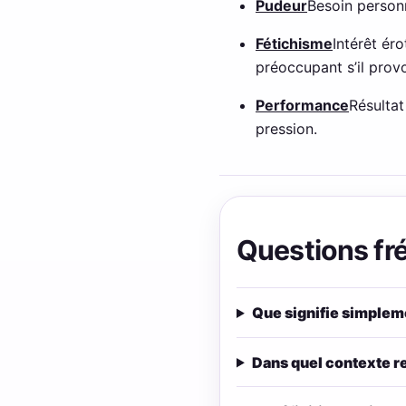
Pudeur
Besoin personn
Fétichisme
Intérêt ér
préoccupant s’il prov
Performance
Résultat
pression.
Questions fr
Que signifie simpleme
Dans quel contexte re