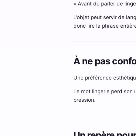
« Avant de parler de ling
L’objet peut servir de lan
donc lire la phrase entièr
À ne pas conf
Une préférence esthétique
Le mot lingerie perd son u
pression.
Un repère pour