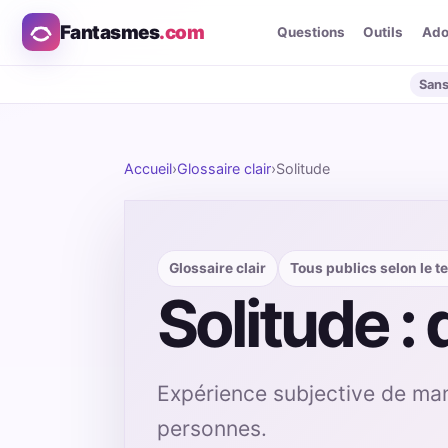
Fantasmes
.com
Questions
Outils
Ad
Sans
Accueil
›
Glossaire clair
›
Solitude
Glossaire clair
Tous publics selon le t
Solitude : 
Expérience subjective de man
personnes.