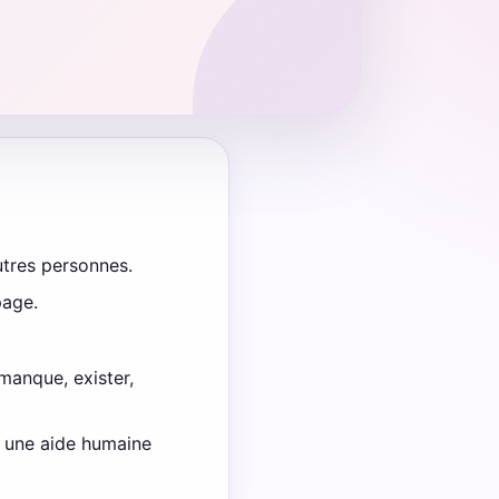
utres personnes.
page.
manque, exister,
e une aide humaine