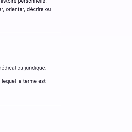
istoire personnelle,
r, orienter, décrire ou
édical ou juridique.
s lequel le terme est