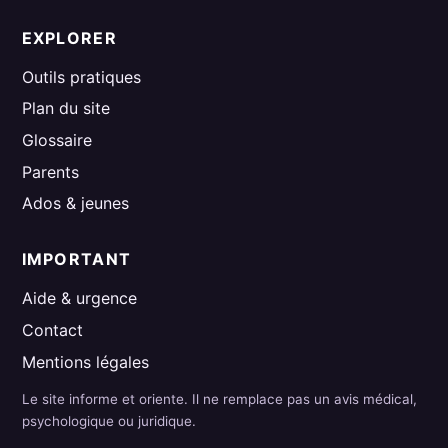
EXPLORER
Outils pratiques
Plan du site
Glossaire
Parents
Ados & jeunes
IMPORTANT
Aide & urgence
Contact
Mentions légales
Le site informe et oriente. Il ne remplace pas un avis médical,
psychologique ou juridique.