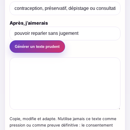
Après, j’aimerais
Générer un texte prudent
Copie, modifie et adapte. N’utilise jamais ce texte comme
pression ou comme preuve définitive : le consentement