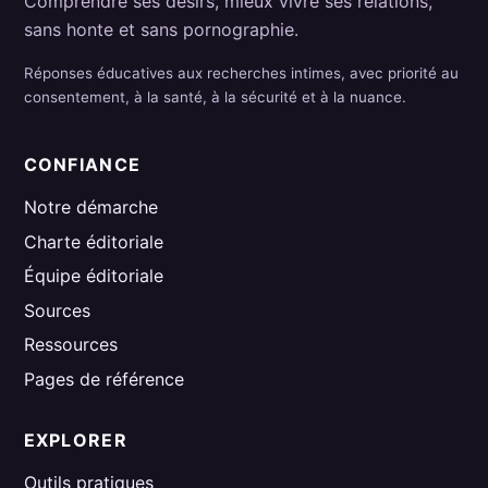
Comprendre ses désirs, mieux vivre ses relations,
sans honte et sans pornographie.
Réponses éducatives aux recherches intimes, avec priorité au
consentement, à la santé, à la sécurité et à la nuance.
CONFIANCE
Notre démarche
Charte éditoriale
Équipe éditoriale
Sources
Ressources
Pages de référence
EXPLORER
Outils pratiques