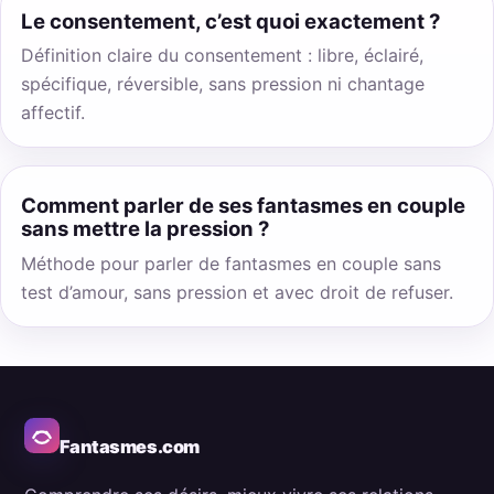
Le consentement, c’est quoi exactement ?
Définition claire du consentement : libre, éclairé,
spécifique, réversible, sans pression ni chantage
affectif.
Comment parler de ses fantasmes en couple
sans mettre la pression ?
Méthode pour parler de fantasmes en couple sans
test d’amour, sans pression et avec droit de refuser.
Fantasmes.com