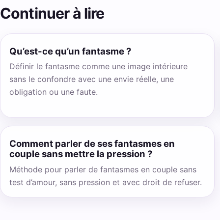
Continuer à lire
Qu’est-ce qu’un fantasme ?
Définir le fantasme comme une image intérieure
sans le confondre avec une envie réelle, une
obligation ou une faute.
Comment parler de ses fantasmes en
couple sans mettre la pression ?
Méthode pour parler de fantasmes en couple sans
test d’amour, sans pression et avec droit de refuser.