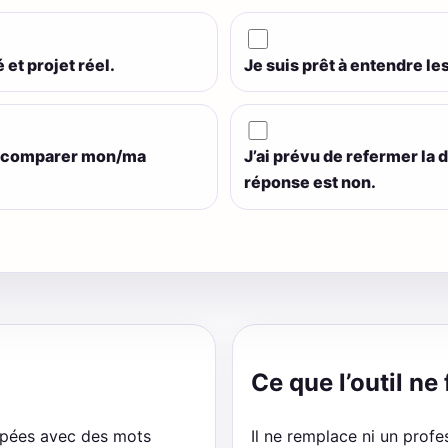
 et projet réel.
Je suis prêt à entendre les
ou comparer mon/ma
J’ai prévu de refermer la
réponse est non.
Ce que l’outil ne 
apées avec des mots
Il ne remplace ni un profes