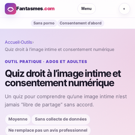
Fantasmes
.com
Menu
◐
Sans porno
Consentement d’abord
Accueil
›
Outils
›
Quiz droit à l’image intime et consentement numérique
OUTIL PRATIQUE · ADOS ET ADULTES
Quiz droit à l’image intime et
consentement numérique
Un quiz pour comprendre qu’une image intime n’est
jamais “libre de partage” sans accord.
Moyenne
Sans collecte de données
Ne remplace pas un avis professionnel