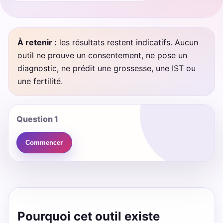
À retenir :
les résultats restent indicatifs. Aucun
outil ne prouve un consentement, ne pose un
diagnostic, ne prédit une grossesse, une IST ou
une fertilité.
Question 1
Commencer
Pourquoi cet outil existe