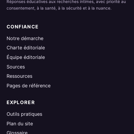
Réponses éducatives aux recherches intimes, avec priorité au
consentement, à la santé, à la sécurité et à la nuance.
CONFIANCE
Notre démarche
Charte éditoriale
Équipe éditoriale
Sources
Ressources
Pages de référence
EXPLORER
Outils pratiques
Plan du site
Glossaire