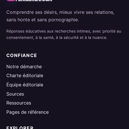
Comprendre ses désirs, mieux vivre ses relations,
sans honte et sans pornographie.
Réponses éducatives aux recherches intimes, avec priorité au
consentement, à la santé, à la sécurité et à la nuance.
CONFIANCE
Notre démarche
Charte éditoriale
Équipe éditoriale
Sources
Ressources
Pages de référence
EXPLORER