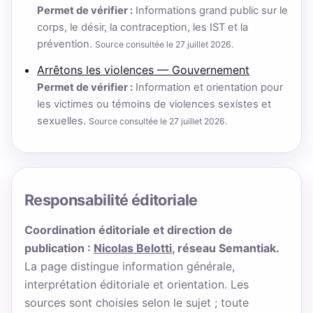
Permet de vérifier :
Informations grand public sur le
corps, le désir, la contraception, les IST et la
prévention.
Source consultée le 27 juillet 2026.
Arrêtons les violences — Gouvernement
Permet de vérifier :
Information et orientation pour
les victimes ou témoins de violences sexistes et
sexuelles.
Source consultée le 27 juillet 2026.
Responsabilité éditoriale
Coordination éditoriale et direction de
publication :
Nicolas Belotti
, réseau Semantiak.
La page distingue information générale,
interprétation éditoriale et orientation. Les
sources sont choisies selon le sujet ; toute