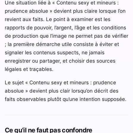
Une situation liée à « Contenu sexy et mineurs :
prudence absolue » devient plus claire lorsque l’on
revient aux faits. Le point à examiner est les
rapports de pouvoir, l’argent, l’âge et les conditions
de production que l’image ne permet pas de vérifier
; la première démarche utile consiste à éviter et
signaler les contenus suspects, ne jamais
enregistrer ou partager, et choisir des sources
légales et traçables.
Le sujet « Contenu sexy et mineurs : prudence
absolue » devient plus clair lorsqu’on décrit des
faits observables plutôt qu’une intention supposée.
Ce qu’il ne faut pas confondre