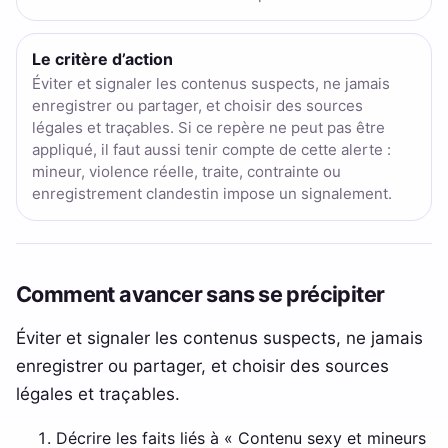
Le critère d’action
Éviter et signaler les contenus suspects, ne jamais
enregistrer ou partager, et choisir des sources
légales et traçables. Si ce repère ne peut pas être
appliqué, il faut aussi tenir compte de cette alerte :
mineur, violence réelle, traite, contrainte ou
enregistrement clandestin impose un signalement.
Comment avancer sans se précipiter
Éviter et signaler les contenus suspects, ne jamais
enregistrer ou partager, et choisir des sources
légales et traçables.
Décrire les faits liés à « Contenu sexy et mineurs