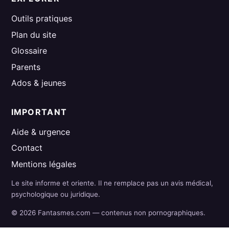
Outils pratiques
Plan du site
Glossaire
Parents
Ados & jeunes
IMPORTANT
Aide & urgence
Contact
Mentions légales
Le site informe et oriente. Il ne remplace pas un avis médical,
psychologique ou juridique.
© 2026 Fantasmes.com — contenus non pornographiques.