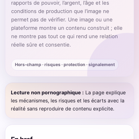
rapports de pouvoir, l’argent, l’âge et les
conditions de production que l’image ne
permet pas de vérifier. Une image ou une
plateforme montre un contenu construit ; elle
ne montre pas tout ce qui rend une relation
réelle sûre et consentie.
Hors-champ · risques · protection · signalement
Lecture non pornographique :
La page explique
les mécanismes, les risques et les écarts avec la
réalité sans reproduire de contenu explicite.