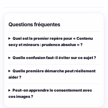
Questions fréquentes
Quel est le premier repère pour « Contenu
sexy et mineurs : prudence absolue » ?
Quelle confusion faut-il éviter sur ce sujet ?
Quelle première démarche peut réellement
aider ?
Peut-on apprendre le consentement avec
ces images ?