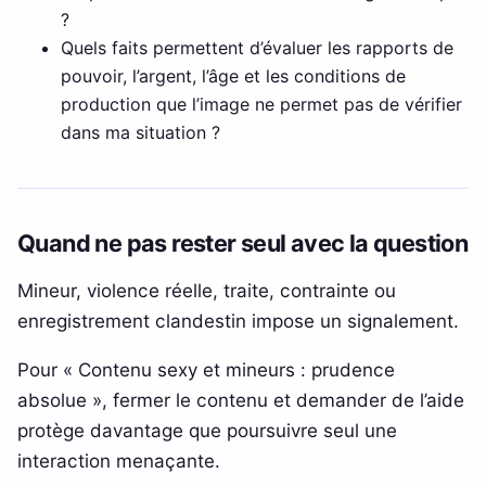
?
Quels faits permettent d’évaluer les rapports de
pouvoir, l’argent, l’âge et les conditions de
production que l’image ne permet pas de vérifier
dans ma situation ?
Quand ne pas rester seul avec la question
Mineur, violence réelle, traite, contrainte ou
enregistrement clandestin impose un signalement.
Pour « Contenu sexy et mineurs : prudence
absolue », fermer le contenu et demander de l’aide
protège davantage que poursuivre seul une
interaction menaçante.