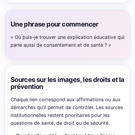
Une phrase pour commencer
« Où puis-je trouver une explication éducative qui
parle aussi de consentement et de santé ? »
Sources sur les images, les droits et la
prévention
Chaque lien correspond aux affirmations ou aux
démarches qu’il permet de contrôler. Les sources
institutionnelles restent prioritaires pour les
questions de santé, de droit ou de sécurité.