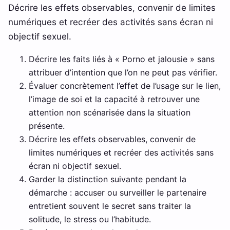
Décrire les effets observables, convenir de limites
numériques et recréer des activités sans écran ni
objectif sexuel.
Décrire les faits liés à « Porno et jalousie » sans
attribuer d’intention que l’on ne peut pas vérifier.
Évaluer concrètement l’effet de l’usage sur le lien,
l’image de soi et la capacité à retrouver une
attention non scénarisée dans la situation
présente.
Décrire les effets observables, convenir de
limites numériques et recréer des activités sans
écran ni objectif sexuel.
Garder la distinction suivante pendant la
démarche : accuser ou surveiller le partenaire
entretient souvent le secret sans traiter la
solitude, le stress ou l’habitude.