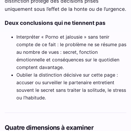
distinction protège des décisions prises
uniquement sous l’effet de la honte ou de l’urgence.
Deux conclusions qui ne tiennent pas
Interpréter « Porno et jalousie » sans tenir
compte de ce fait : le problème ne se résume pas
au nombre de vues : secret, fonction
émotionnelle et conséquences sur le quotidien
comptent davantage.
Oublier la distinction décisive sur cette page :
accuser ou surveiller le partenaire entretient
souvent le secret sans traiter la solitude, le stress
ou l’habitude.
Quatre dimensions à examiner