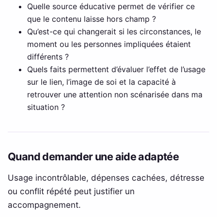
Quelle source éducative permet de vérifier ce
que le contenu laisse hors champ ?
Qu’est-ce qui changerait si les circonstances, le
moment ou les personnes impliquées étaient
différents ?
Quels faits permettent d’évaluer l’effet de l’usage
sur le lien, l’image de soi et la capacité à
retrouver une attention non scénarisée dans ma
situation ?
Quand demander une aide adaptée
Usage incontrôlable, dépenses cachées, détresse
ou conflit répété peut justifier un
accompagnement.