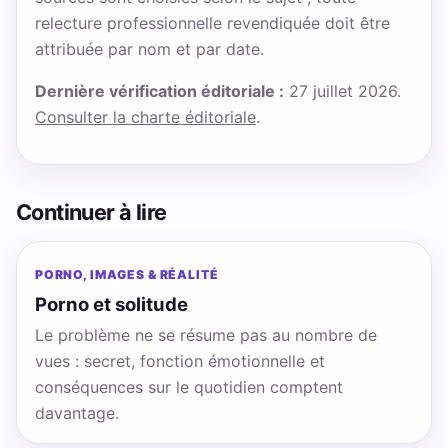
relecture professionnelle revendiquée doit être
attribuée par nom et par date.
Dernière vérification éditoriale :
27 juillet 2026.
Consulter la charte éditoriale
.
Continuer à lire
PORNO, IMAGES & RÉALITÉ
Porno et solitude
Le problème ne se résume pas au nombre de
vues : secret, fonction émotionnelle et
conséquences sur le quotidien comptent
davantage.