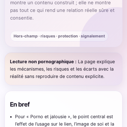
montre un contenu construit ; elle ne montre
pas tout ce qui rend une relation réelle sûre et
consentie.
Hors-champ · risques · protection · signalement
Lecture non pornographique :
La page explique
les mécanismes, les risques et les écarts avec la
réalité sans reproduire de contenu explicite.
En bref
Pour « Porno et jalousie », le point central est
l’effet de l’usage sur le lien, l’image de soi et la