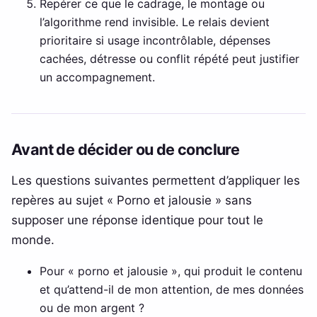
Repérer ce que le cadrage, le montage ou
l’algorithme rend invisible. Le relais devient
prioritaire si usage incontrôlable, dépenses
cachées, détresse ou conflit répété peut justifier
un accompagnement.
Avant de décider ou de conclure
Les questions suivantes permettent d’appliquer les
repères au sujet « Porno et jalousie » sans
supposer une réponse identique pour tout le
monde.
Pour « porno et jalousie », qui produit le contenu
et qu’attend-il de mon attention, de mes données
ou de mon argent ?