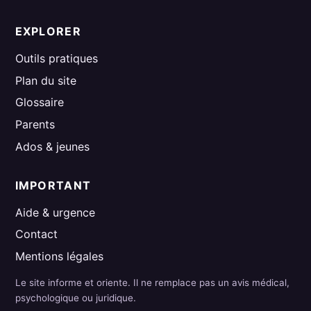
EXPLORER
Outils pratiques
Plan du site
Glossaire
Parents
Ados & jeunes
IMPORTANT
Aide & urgence
Contact
Mentions légales
Le site informe et oriente. Il ne remplace pas un avis médical,
psychologique ou juridique.