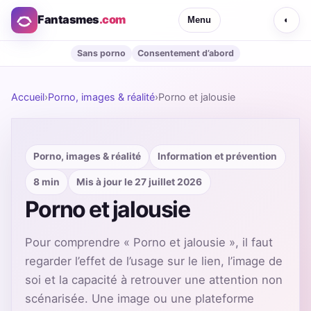
Fantasmes
.com
Menu
◐
Sans porno
Consentement d’abord
Accueil
›
Porno, images & réalité
›
Porno et jalousie
Porno, images & réalité
Information et prévention
8 min
Mis à jour le 27 juillet 2026
Porno et jalousie
Pour comprendre « Porno et jalousie », il faut
regarder l’effet de l’usage sur le lien, l’image de
soi et la capacité à retrouver une attention non
scénarisée. Une image ou une plateforme