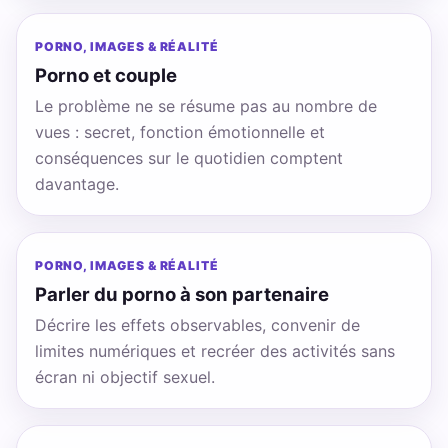
PORNO, IMAGES & RÉALITÉ
Porno et couple
Le problème ne se résume pas au nombre de
vues : secret, fonction émotionnelle et
conséquences sur le quotidien comptent
davantage.
PORNO, IMAGES & RÉALITÉ
Parler du porno à son partenaire
Décrire les effets observables, convenir de
limites numériques et recréer des activités sans
écran ni objectif sexuel.