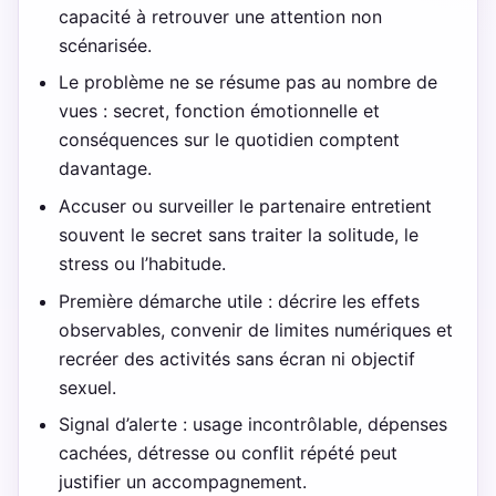
capacité à retrouver une attention non
scénarisée.
Le problème ne se résume pas au nombre de
vues : secret, fonction émotionnelle et
conséquences sur le quotidien comptent
davantage.
Accuser ou surveiller le partenaire entretient
souvent le secret sans traiter la solitude, le
stress ou l’habitude.
Première démarche utile : décrire les effets
observables, convenir de limites numériques et
recréer des activités sans écran ni objectif
sexuel.
Signal d’alerte : usage incontrôlable, dépenses
cachées, détresse ou conflit répété peut
justifier un accompagnement.