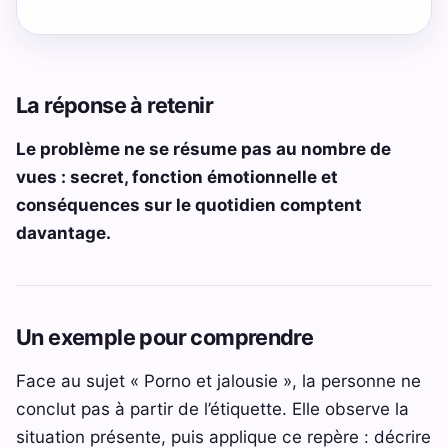
La réponse à retenir
Le problème ne se résume pas au nombre de
vues : secret, fonction émotionnelle et
conséquences sur le quotidien comptent
davantage.
Un exemple pour comprendre
Face au sujet « Porno et jalousie », la personne ne
conclut pas à partir de l’étiquette. Elle observe la
situation présente, puis applique ce repère : décrire