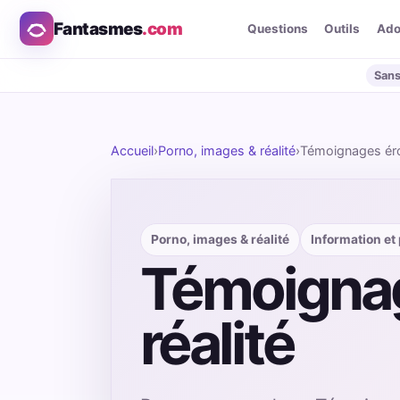
Fantasmes
.com
Questions
Outils
Ad
Sans
Accueil
›
Porno, images & réalité
›
Témoignages éroti
Porno, images & réalité
Information et
Témoignage
réalité