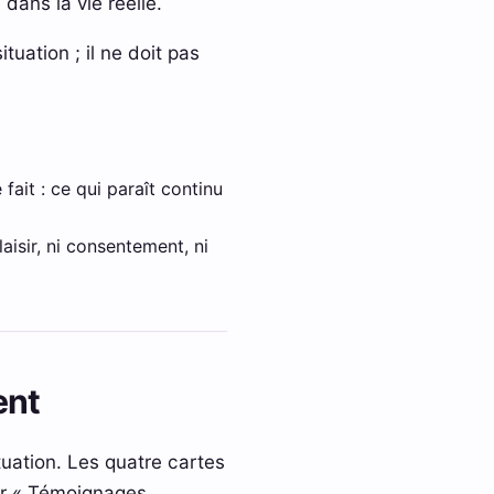
dans la vie réelle.
tuation ; il ne doit pas
fait : ce qui paraît continu
laisir, ni consentement, ni
ent
tuation. Les quatre cartes
our « Témoignages