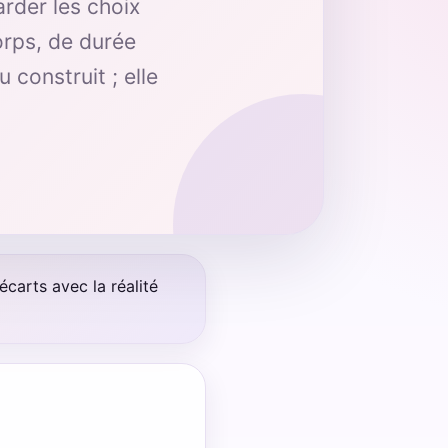
arder les choix
orps, de durée
construit ; elle
carts avec la réalité