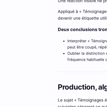
Une réaction visible ne pr
Appliqué à « Témoignages é
devenir une étiquette util
Deux conclusions tr
Interpréter « Témoigna
peut être coupé, répé
Oublier la distinction
fréquence habituelle d
Production, al
Le sujet « Témoignages ér
suivantes séparent ce qui