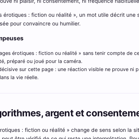
ouve ni plaisir, ni consentement, ni fréquence habituelle 
rotiques : fiction ou réalité », un mot utile décrit une si
isée pour convaincre ou humilier.
ompeuses
ges érotiques : fiction ou réalité » sans tenir compte de ce 
té, préparé ou joué pour la caméra.
 décisive sur cette page : une réaction visible ne prouve ni p
ans la vie réelle.
gorithmes, argent et consentem
otiques : fiction ou réalité » change de sens selon la si
 peut être vérifié de ce qui reste une interprétation. P