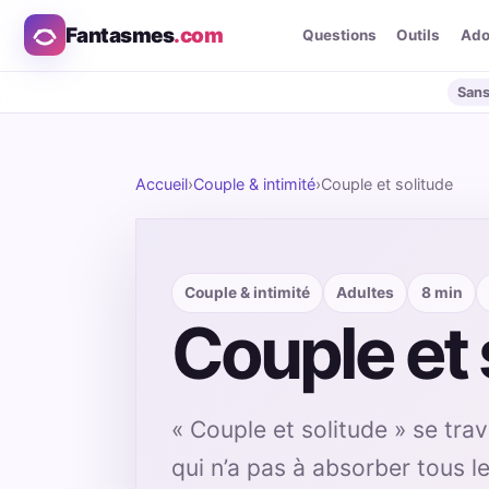
Fantasmes
.com
Questions
Outils
Ad
Sans
Accueil
›
Couple & intimité
›
Couple et solitude
Couple & intimité
Adultes
8 min
Couple et 
« Couple et solitude » se tra
qui n’a pas à absorber tous l