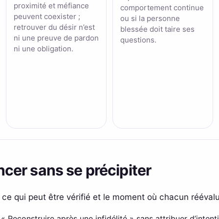
proximité et méfiance
comportement continue
peuvent coexister ;
ou si la personne
retrouver du désir n’est
blessée doit taire ses
ni une preuve de pardon
questions.
ni une obligation.
er sans se précipiter
, ce qui peut être vérifié et le moment où chacun réévalu
à « Reconstruire après une infidélité » sans attribuer d’inten