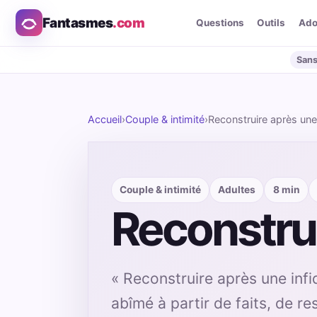
Fantasmes
.com
Questions
Outils
Ad
Sans
Accueil
›
Couple & intimité
›
Reconstruire après une 
Couple & intimité
Adultes
8 min
Reconstrui
« Reconstruire après une infid
abîmé à partir de faits, de r