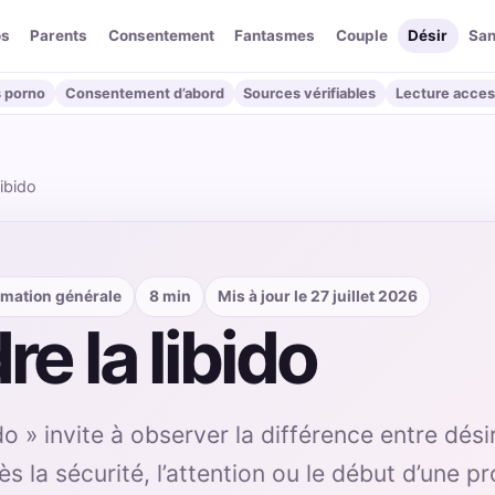
os
Parents
Consentement
Fantasmes
Couple
Désir
San
 porno
Consentement d’abord
Sources vérifiables
Lecture acces
ibido
ormation générale
8 min
Mis à jour le 27 juillet 2026
 la libido
do » invite à observer la différence entre dés
ès la sécurité, l’attention ou le début d’une p