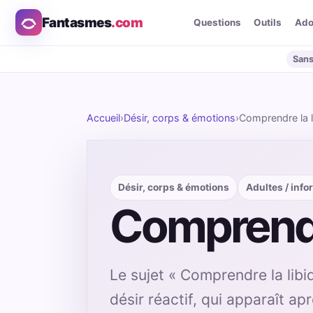
Fantasmes
.com
Questions
Outils
Ad
Sans
Accueil
›
Désir, corps & émotions
›
Comprendre la l
Désir, corps & émotions
Adultes / inf
Comprendre
Le sujet « Comprendre la libi
désir réactif, qui apparaît apr