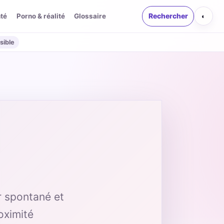
té
Porno & réalité
Glossaire
Rechercher
◐
sible
ir spontané et
roximité