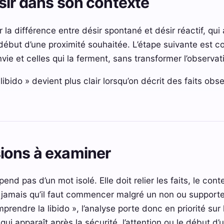
sir dans son contexte
 différence entre désir spontané et désir réactif, qui 
e début d’une proximité souhaitée. L’étape suivante est co
nvie et celles qui la ferment, sans transformer l’observat
ibido » devient plus clair lorsqu’on décrit des faits obs
ions à examiner
nd pas d’un mot isolé. Elle doit relier les faits, le conte
ie jamais qu’il faut commencer malgré un non ou supporte
mprendre la libido », l’analyse porte donc en priorité sur
 qui apparaît après la sécurité, l’attention ou le début d