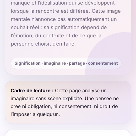
manque et l’idéalisation qui se développent
lorsque la rencontre est différée. Cette image
mentale n’annonce pas automatiquement un
souhait réel : sa signification dépend de
l’émotion, du contexte et de ce que la
personne choisit d’en faire.
Signification · imaginaire · partage · consentement
Cadre de lecture :
Cette page analyse un
imaginaire sans scène explicite. Une pensée ne
crée ni obligation, ni consentement, ni droit de
l’imposer à quelqu’un.