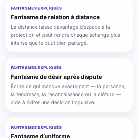
FANTASMES EXPLIQUÉS
Fantasme de relation à distance
La distance laisse davantage d’espace à la
projection et peut rendre chaque échange plus
intense que le quotidien partagé.
FANTASMES EXPLIQUÉS
Fantasme de désir après dispute
Écrire ce qui manque exactement — la personne,
la tendresse, la reconnaissance ou la clôture —
aide à éviter une décision impulsive.
FANTASMES EXPLIQUÉS
Fantasme d’uniforme