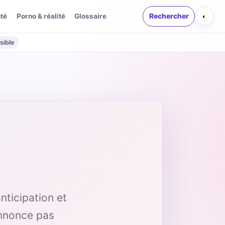
té
Porno & réalité
Glossaire
Rechercher
◐
sible
nticipation et
annonce pas