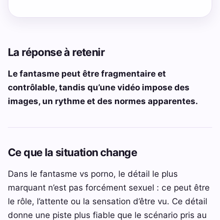
La réponse à retenir
Le fantasme peut être fragmentaire et
contrôlable, tandis qu’une vidéo impose des
images, un rythme et des normes apparentes.
Ce que la situation change
Dans le fantasme vs porno, le détail le plus
marquant n’est pas forcément sexuel : ce peut être
le rôle, l’attente ou la sensation d’être vu. Ce détail
donne une piste plus fiable que le scénario pris au