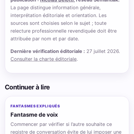
La page distingue information générale,
interprétation éditoriale et orientation. Les
sources sont choisies selon le sujet ; toute
relecture professionnelle revendiquée doit être
attribuée par nom et par date.
Dernière vérification éditoriale :
27 juillet 2026.
Consulter la charte éditoriale
.
Continuer à lire
FANTASMES EXPLIQUÉS
Fantasme de voix
Commencer par vérifier si l’autre souhaite ce
registre de conversation évite de lui imposer une