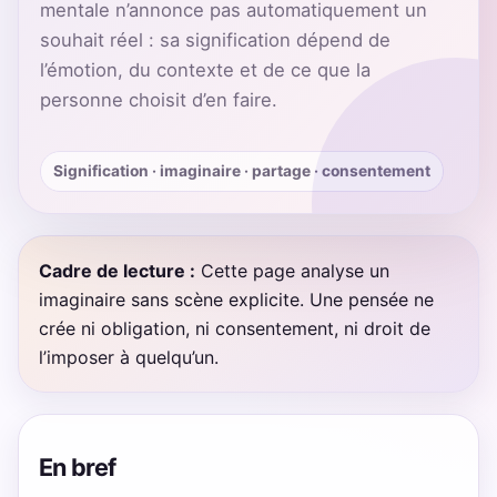
mentale n’annonce pas automatiquement un
souhait réel : sa signification dépend de
l’émotion, du contexte et de ce que la
personne choisit d’en faire.
Signification · imaginaire · partage · consentement
Cadre de lecture :
Cette page analyse un
imaginaire sans scène explicite. Une pensée ne
crée ni obligation, ni consentement, ni droit de
l’imposer à quelqu’un.
En bref