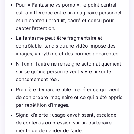
Pour « Fantasme vs porno », le point central
est la différence entre un imaginaire personnel
et un contenu produit, cadré et conçu pour
capter l’attention.
Le fantasme peut être fragmentaire et
contrôlable, tandis qu’une vidéo impose des
images, un rythme et des normes apparentes.
Ni l’un ni l’autre ne renseigne automatiquement
sur ce qu’une personne veut vivre ni sur le
consentement réel.
Première démarche utile : repérer ce qui vient
de son propre imaginaire et ce qui a été appris
par répétition d’images.
Signal d’alerte : usage envahissant, escalade
de contenus ou pression sur un partenaire
mérite de demander de l’aide.