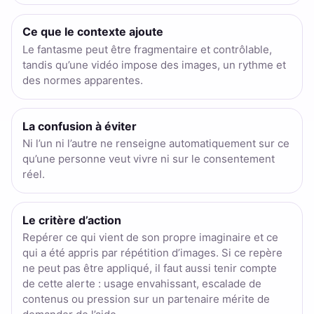
Ce que le contexte ajoute
Le fantasme peut être fragmentaire et contrôlable,
tandis qu’une vidéo impose des images, un rythme et
des normes apparentes.
La confusion à éviter
Ni l’un ni l’autre ne renseigne automatiquement sur ce
qu’une personne veut vivre ni sur le consentement
réel.
Le critère d’action
Repérer ce qui vient de son propre imaginaire et ce
qui a été appris par répétition d’images. Si ce repère
ne peut pas être appliqué, il faut aussi tenir compte
de cette alerte : usage envahissant, escalade de
contenus ou pression sur un partenaire mérite de