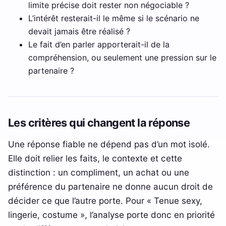
limite précise doit rester non négociable ?
L’intérêt resterait-il le même si le scénario ne
devait jamais être réalisé ?
Le fait d’en parler apporterait-il de la
compréhension, ou seulement une pression sur le
partenaire ?
Les critères qui changent la réponse
Une réponse fiable ne dépend pas d’un mot isolé.
Elle doit relier les faits, le contexte et cette
distinction : un compliment, un achat ou une
préférence du partenaire ne donne aucun droit de
décider ce que l’autre porte. Pour « Tenue sexy,
lingerie, costume », l’analyse porte donc en priorité