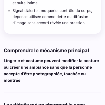
et suite intime.
Signal d’alerte : moquerie, contrôle du corps,
dépense utilisée comme dette ou diffusion
d’image sans accord révèle une pression.
Comprendre le mécanisme principal
Lingerie et costume peuvent modifier la posture
ou créer une ambiance sans que la personne
accepte d’être photographiée, touchée ou
montrée.
Les détails qui en changent le sens