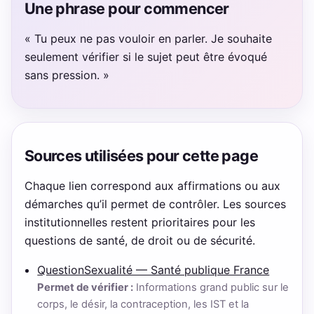
Une phrase pour commencer
« Tu peux ne pas vouloir en parler. Je souhaite
seulement vérifier si le sujet peut être évoqué
sans pression. »
Sources utilisées pour cette page
Chaque lien correspond aux affirmations ou aux
démarches qu’il permet de contrôler. Les sources
institutionnelles restent prioritaires pour les
questions de santé, de droit ou de sécurité.
QuestionSexualité — Santé publique France
Permet de vérifier :
Informations grand public sur le
corps, le désir, la contraception, les IST et la