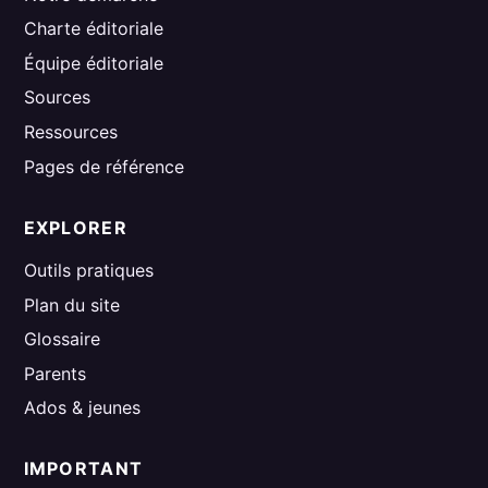
Charte éditoriale
Équipe éditoriale
Sources
Ressources
Pages de référence
EXPLORER
Outils pratiques
Plan du site
Glossaire
Parents
Ados & jeunes
IMPORTANT