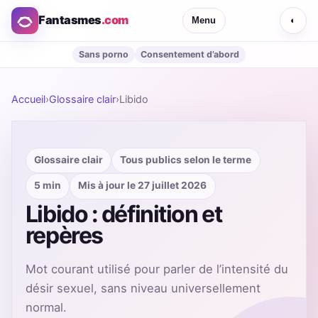
Fantasmes
.com
Menu
◐
Sans porno
Consentement d’abord
Accueil
›
Glossaire clair
›
Libido
Glossaire clair
Tous publics selon le terme
5 min
Mis à jour le 27 juillet 2026
Libido : définition et
repères
Mot courant utilisé pour parler de l’intensité du
désir sexuel, sans niveau universellement
normal.