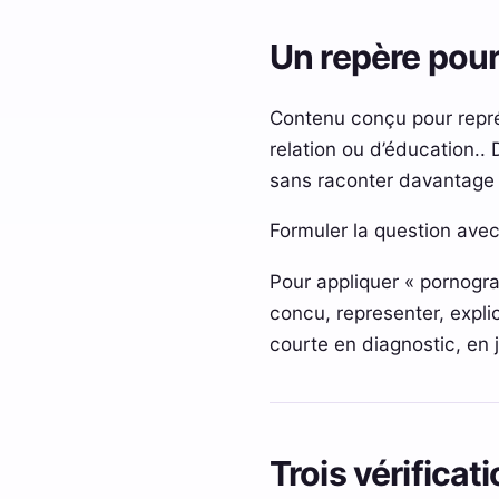
Un repère pour
Contenu conçu pour repré
relation ou d’éducation..
sans raconter davantage
Formuler la question avec
Pour appliquer « pornogra
concu, representer, explic
courte en diagnostic, en
Trois vérificat