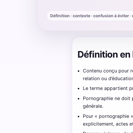
Définition · contexte · confusion à éviter 
Définition en
Contenu conçu pour re
relation ou d’éducatio
Le terme appartient p
Pornographie ne doit p
générale.
Pour « pornographie »
explicitement, actes e