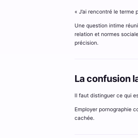
« J’ai rencontré le terme 
Une question intime réuni
relation et normes social
précision.
La confusion l
Il faut distinguer ce qui 
Employer pornographie co
cachée.