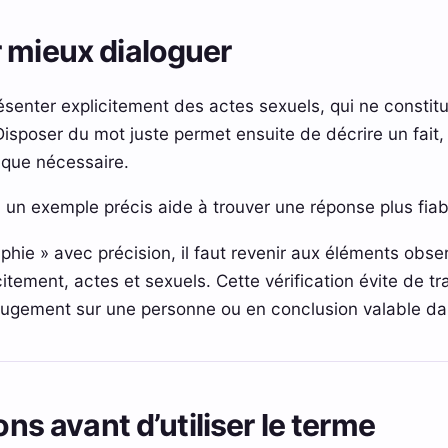
 mieux dialoguer
senter explicitement des actes sexuels, qui ne consti
 Disposer du mot juste permet ensuite de décrire un fait,
 que nécessaire.
 un exemple précis aide à trouver une réponse plus fiab
phie » avec précision, il faut revenir aux éléments obse
itement, actes et sexuels. Cette vérification évite de t
 jugement sur une personne ou en conclusion valable da
ions avant d’utiliser le terme