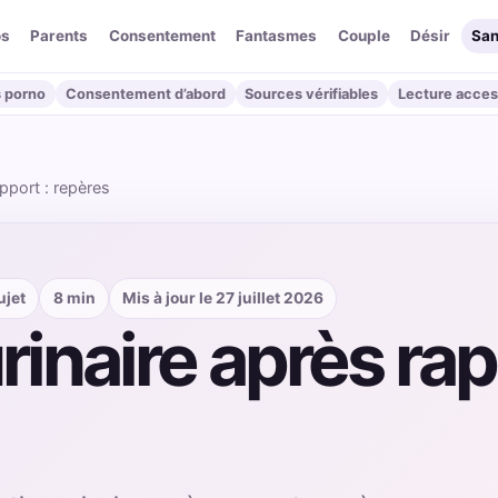
os
Parents
Consentement
Fantasmes
Couple
Désir
San
 porno
Consentement d’abord
Sources vérifiables
Lecture acces
apport : repères
ujet
8 min
Mis à jour le 27 juillet 2026
rinaire après rap