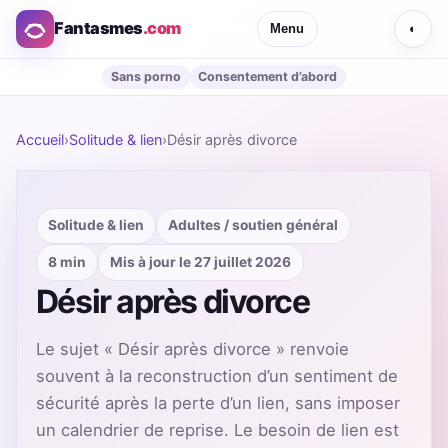
Fantasmes
.com
Menu
◐
Sans porno
Consentement d’abord
Accueil
›
Solitude & lien
›
Désir après divorce
Solitude & lien
Adultes / soutien général
8 min
Mis à jour le 27 juillet 2026
Désir après divorce
Le sujet « Désir après divorce » renvoie
souvent à la reconstruction d’un sentiment de
sécurité après la perte d’un lien, sans imposer
un calendrier de reprise. Le besoin de lien est