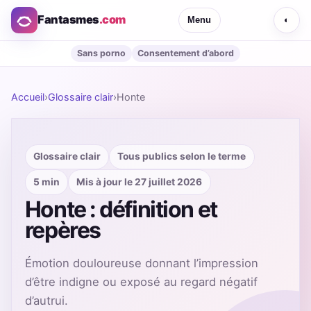
Fantasmes
.com
Menu
◐
Sans porno
Consentement d’abord
Accueil
›
Glossaire clair
›
Honte
Glossaire clair
Tous publics selon le terme
5 min
Mis à jour le 27 juillet 2026
Honte : définition et
repères
Émotion douloureuse donnant l’impression
d’être indigne ou exposé au regard négatif
d’autrui.