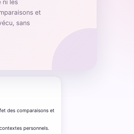
 ni les
omparaisons et
vécu, sans
effet des comparaisons et
 contextes personnels.